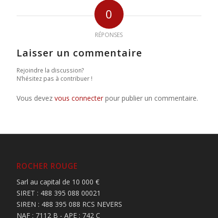
0
RÉPONSES
Laisser un commentaire
Rejoindre la discussion?
N’hésitez pas à contribuer !
Vous devez
vous connecter
pour publier un commentaire.
ROCHER ROUGE
Sarl au capital de 10 000 €
SIRET : 488 395 088 00021
SIREN : 488 395 088 RCS NEVERS
NAF : 7112 B - APE : 742 C