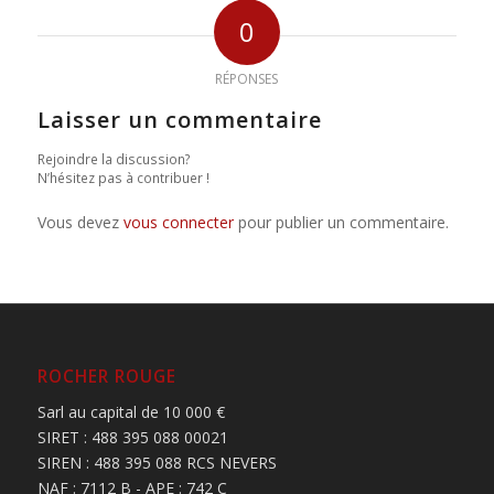
0
RÉPONSES
Laisser un commentaire
Rejoindre la discussion?
N’hésitez pas à contribuer !
Vous devez
vous connecter
pour publier un commentaire.
ROCHER ROUGE
Sarl au capital de 10 000 €
SIRET : 488 395 088 00021
SIREN : 488 395 088 RCS NEVERS
NAF : 7112 B - APE : 742 C