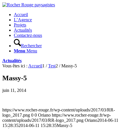
Accueil
L’Agence
Projets
Actualités
Contactez-nous
Rechercher
Menu
Menu
Actualités
Vous êtes ici :
Accueil
1
/
Test
2
/
Massy-5
Massy-5
juin 11, 2014
https://www.rocher-rouge.fr/wp-content/uploads/2017/03/RR-
logo_2017.png
0
0
Oriano
https://www.rocher-rouge.fr/wp-
content/uploads/2017/03/RR-logo_2017.png
Oriano
2014-06-11
15:28:35
2014-06-11 15:28:35
Massy-5