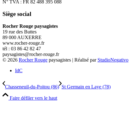
N° TVA : FR 82 488 395 088
Siège social
Rocher Rouge paysagistes
19 rue des Buttes
89 000 AUXERRE
www.rocher-rouge.fr
tél : 03 86 42 82 47
paysagistes@rocher-rouge.fr
© 2026
Rocher Rouge
paysagistes | Réalisé par
StudioNegativo
IdC
Chasseneuil-du-Poitou (86)
St Germain en Laye (78)
Faire défiler vers le haut