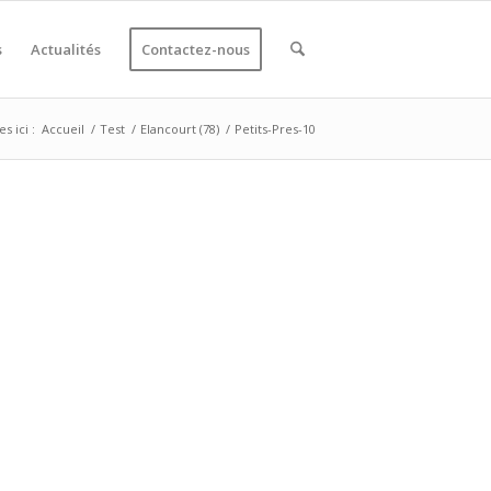
s
Actualités
Contactez-nous
s ici :
Accueil
/
Test
/
Elancourt (78)
/
Petits-Pres-10