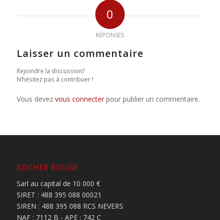
0
RÉPONSES
Laisser un commentaire
Rejoindre la discussion?
N’hésitez pas à contribuer !
Vous devez
vous connecter
pour publier un commentaire.
ROCHER ROUGE
Sarl au capital de 10 000 €
SIRET : 488 395 088 00021
SIREN : 488 395 088 RCS NEVERS
NAF : 7112 B - APE : 742 C