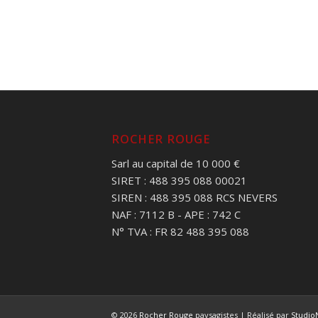
ROCHER ROUGE
Sarl au capital de 10 000 €
SIRET : 488 395 088 00021
SIREN : 488 395 088 RCS NEVERS
NAF : 7112 B - APE : 742 C
N° TVA : FR 82 488 395 088
© 2026
Rocher Rouge
paysagistes | Réalisé par
Studio