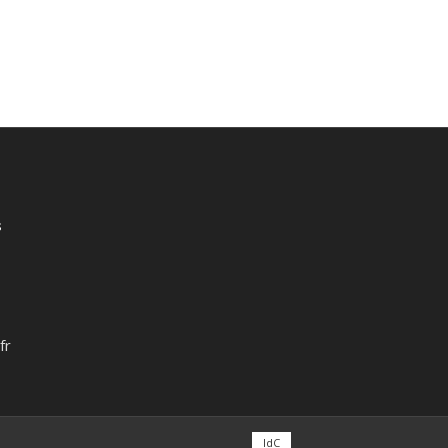
s
fr
IdC